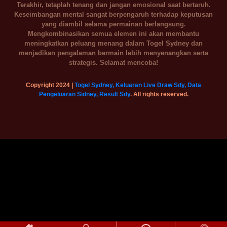
Terakhir, tetaplah tenang dan jangan emosional saat bertaruh.
Keseimbangan mental sangat berpengaruh terhadap keputusan
yang diambil selama permainan berlangsung.
Mengkombinasikan semua elemen ini akan membantu
meningkatkan peluang menang dalam Togel Sydney dan
menjadikan pengalaman bermain lebih menyenangkan serta
strategis. Selamat mencoba!
Copyright 2024 |
Togel Sydney, Keluaran Live Draw Sdy, Data
Pengeluaran Sidney, Result Sdy
. All rights reserved.