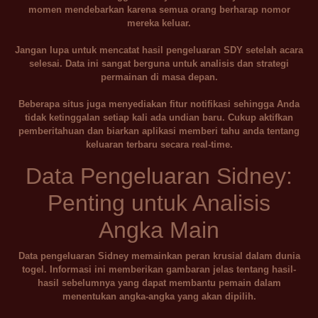
momen mendebarkan karena semua orang berharap nomor
mereka keluar.
Jangan lupa untuk mencatat hasil pengeluaran SDY setelah acara
selesai. Data ini sangat berguna untuk analisis dan strategi
permainan di masa depan.
Beberapa situs juga menyediakan fitur notifikasi sehingga Anda
tidak ketinggalan setiap kali ada undian baru. Cukup aktifkan
pemberitahuan dan biarkan aplikasi memberi tahu anda tentang
keluaran terbaru secara real-time.
Data Pengeluaran Sidney:
Penting untuk Analisis
Angka Main
Data pengeluaran Sidney memainkan peran krusial dalam dunia
togel. Informasi ini memberikan gambaran jelas tentang hasil-
hasil sebelumnya yang dapat membantu pemain dalam
menentukan angka-angka yang akan dipilih.