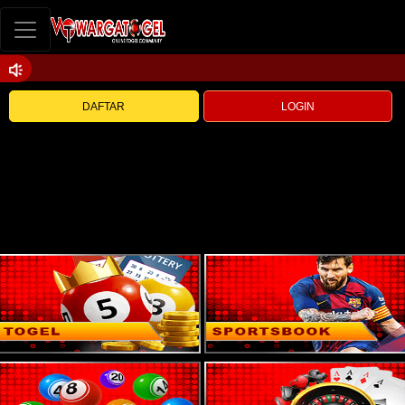
DAFTAR
LOGIN