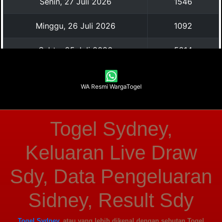
WA Resmi WargaTogel
Togel Sydney,
Keluaran Live Draw
Sdy, Data Pengeluaran
Sidney, Result Sdy
Togel Sydney
, atau yang lebih dikenal dengan sebutan Togel